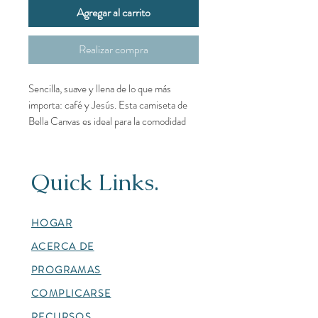
Agregar al carrito
Realizar compra
Sencilla, suave y llena de lo que más
importa: café y Jesús. Esta camiseta de
Bella Canvas es ideal para la comodidad
diaria, con un mensaje de fe que nunca
pasa de moda.
Quick Links.
Tejido Bella Canvas de primera calidad
(súper suave y ligero)
HOGAR
Ajuste unisex favorecedor
ACERCA DE
Transpirable y perfecto para usar en
capas.
PROGRAMAS
Diseño gráfico rosa elegante
COMPLICARSE
RECURSOS