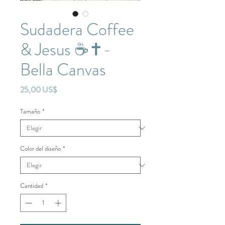
Sudadera Coffee
& Jesus ☕✝️-
Bella Canvas
Precio
25,00 US$
Tamaño
*
Color del diseño
*
Cantidad
*