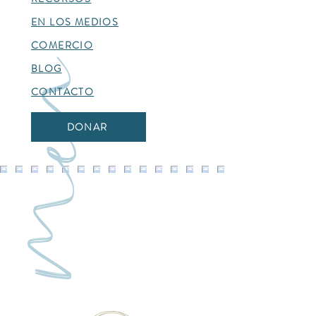
Impulsados por el café. Anclados en
EN LOS MEDIOS
Jesús.
COMERCIO
m
e
n
BLOG
CONTACTO
DONAR