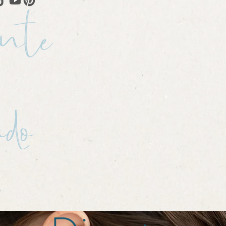
nte
ado