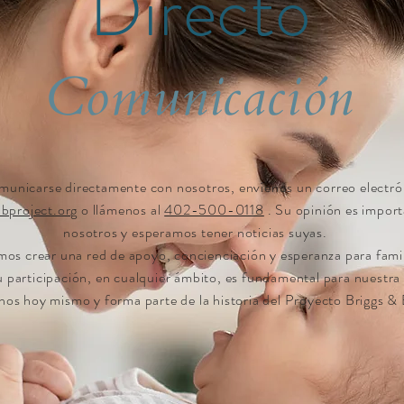
Directo
Comunicación
municarse directamente con nosotros, envíenos un correo electró
bproject.org
o llámenos al
402-500-0118
. Su opinión es import
nosotros y esperamos tener noticias suyas.
os crear una red de apoyo, concienciación y esperanza para fami
Tu participación, en cualquier ámbito, es fundamental para nuestra
os hoy mismo y forma parte de la historia del Proyecto Briggs & 