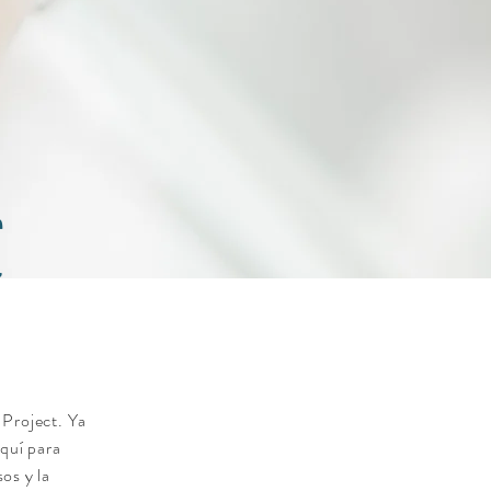
t
 Project. Ya
quí para
os y la