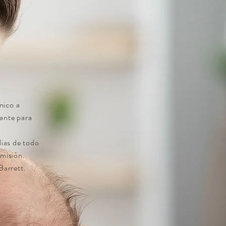
nico a
ante para
lias de todo
 misión.
Barrett.