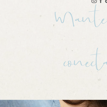
Mante
conect