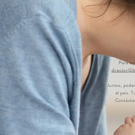
Para co
director@b
Juntos, podem
el país. 
Contáctan