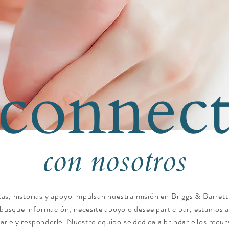
connec
con nosotros
as, historias y apoyo impulsan nuestra misión en Briggs & Barrett
busque información, necesite apoyo o desee participar, estamos a
arle y responderle. Nuestro equipo se dedica a brindarle los recurs