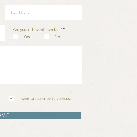
Are you a Thrivent member?
*
Yes
No
I want to subscribe to updates.
BMIT